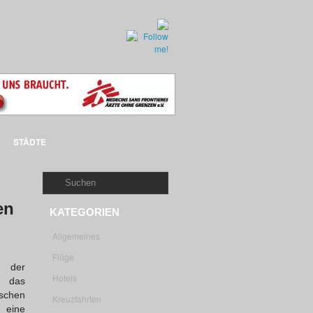
STÄDTE
en
KATEGORIEN
Allgemeines
Flüge
e der
Hotels
d das
schen
Kreuzfahrten
 eine