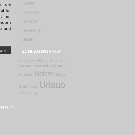
Länder
n die
al für
Mietwagen
ht nur
Ratgeber
ondern
te und
Reiseführer
Städte
en »
SCHLAGWÖRTER
Cervia
Costa Blanca
Deutschland
Grönland
Italien
Kreta
Mittelmeer
Reisen
Norwegen
Städte
Urlaub
Trends
Türkei
Versicherung
pressum