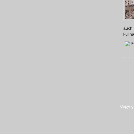
auch 
kulin
Pu
Copyrig