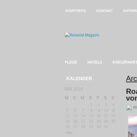
STARTSEITE
KONTAKT
DATENS
FLÜGE
HOTELS
KREUZFAHR
Arc
KALENDER
MAI 2025
Ro
vo
M
D
M
D
F
S
S
1
2
3
4
28
5
6
7
8
9
10
11
12
13
14
15
16
17
18
19
20
21
22
23
24
25
26
27
28
29
30
31
« Mai