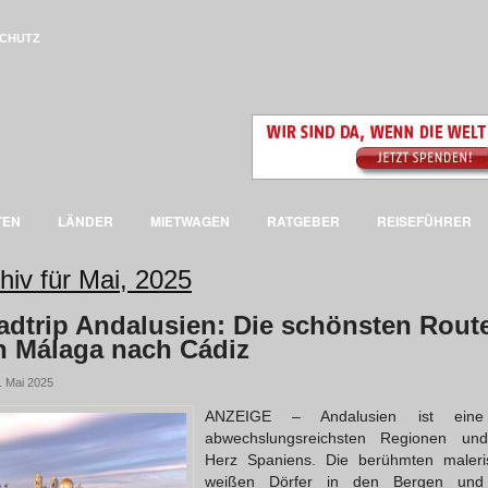
CHUTZ
TEN
LÄNDER
MIETWAGEN
RATGEBER
REISEFÜHRER
hiv für Mai, 2025
adtrip Andalusien: Die schönsten Rout
n Málaga nach Cádiz
. Mai 2025
ANZEIGE – Andalusien ist ein
abwechslungsreichsten Regionen un
Herz Spaniens. Die berühmten maleri
weißen Dörfer in den Bergen und