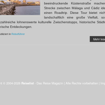
beeindruckende Küstenstraße mache
Strecke zwischen Málaga und Cádiz ide
einen Roadtrip. Diese Tour bietet nic
landschaftlich eine große Vielfalt, s
zahlreiche lohnenswerte kulturelle Zwischenstopps, historische Städ
arische Entdeckungen.
bliziert in
Reiseführer
Mehr les
ht © 2004-2026
Reiselist
- Das Reise Magazin | Alle Rechte vorbehalten |
Im