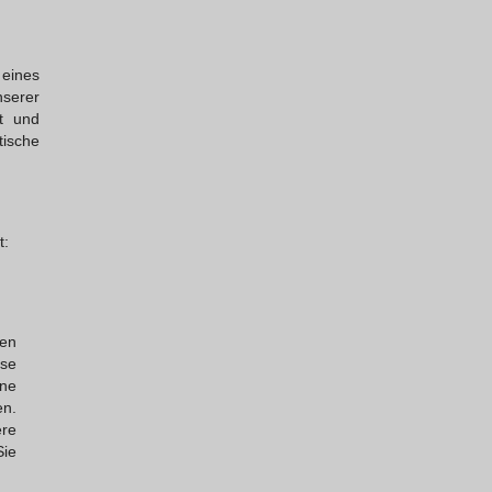
eines
nserer
t und
tische
t:
den
ese
ene
en.
ere
Sie