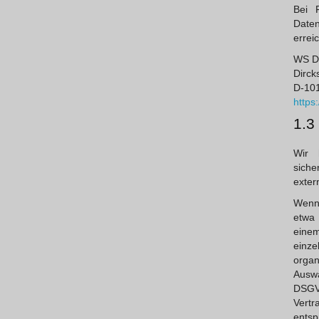
Bei 
Date
errei
WS D
Dirck
D-101
https
1.3
Wir 
siche
exter
Wenn 
etwa 
einem
einze
organ
Auswa
DSGV
Vertr
entspr