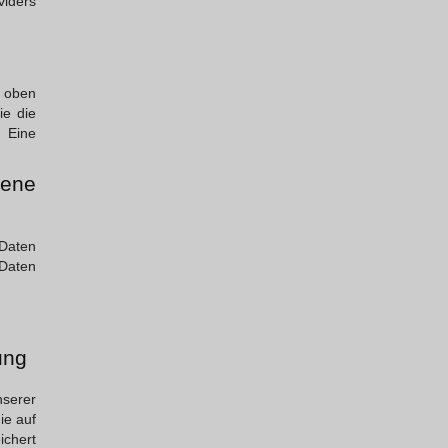
iders
 oben
ie die
 Eine
fene
Daten
 Daten
ung
nserer
ie auf
ichert