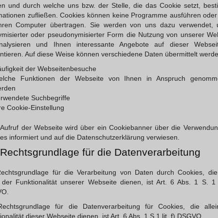
n und durch welche uns bzw. der Stelle, die das Cookie setzt, bes
mationen zufließen. Cookies können keine Programme ausführen oder
Ihren Computer übertragen. Sie werden von uns dazu verwendet, 
misierter oder pseudonymisierter Form die Nutzung von unserer We
nalysieren und Ihnen interessante Angebote auf dieser Websei
ntieren. Auf diese Weise können verschiedene Daten übermittelt werde
ufigkeit der Webseitenbesuche
elche Funktionen der Webseite von Ihnen in Anspruch genomm
erden
rwendete Suchbegriffe
re Cookie-Einstellung
Aufruf der Webseite wird über ein Cookiebanner über die Verwendu
es informiert und auf die Datenschutzerklärung verwiesen.
 Rechtsgrundlage für die Datenverarbeitung
echtsgrundlage für die Verarbeitung von Daten durch Cookies, die
n der Funktionalität unserer Webseite dienen, ist Art. 6 Abs. 1 S. 1 l
O.
echtsgrundlage für die Datenverarbeitung für Cookies, die alle
ionalität dieser Webseite dienen, ist Art. 6 Abs. 1 S.1 lit. f) DSGVO.