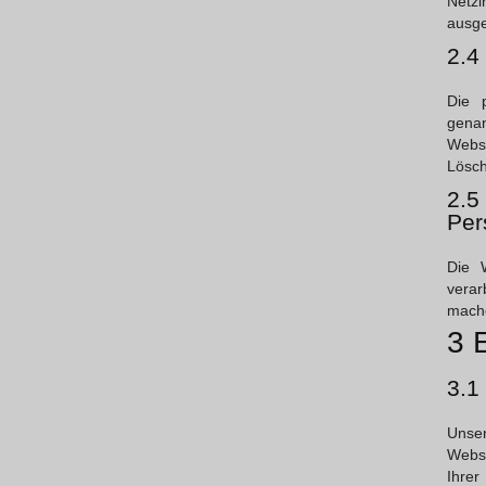
Netz
ausge
2.4
Die 
genan
Webs
Lösch
2.5
Per
Die 
verar
mache
3 
3.1
Unser
Webse
Ihrer