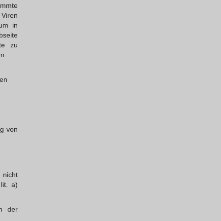
timmte
 Viren
um in
bseite
te zu
n:
en
ng von
 nicht
it. a)
in der