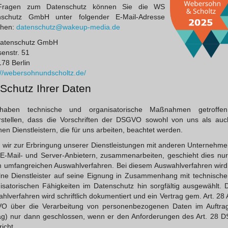
Fragen zum Datenschutz können Sie die WS
nschutz GmbH unter folgender E-Mail-Adresse
chen:
datenschutz@wakeup-media.de
atenschutz GmbH
senstr. 51
78 Berlin
://webersohnundscholtz.de/
 Schutz Ihrer Daten
haben technische und organisatorische Maßnahmen getroffen
rstellen, dass die Vorschriften der DSGVO sowohl von uns als au
nen Dienstleistern, die für uns arbeiten, beachtet werden.
wir zur Erbringung unserer Dienstleistungen mit anderen Unternehme
E-Mail- und Server-Anbietern, zusammenarbeiten, geschieht dies nu
 umfangreichen Auswahlverfahren. Bei diesem Auswahlverfahren wird
lne Dienstleister auf seine Eignung in Zusammenhang mit technisch
isatorischen Fähigkeiten im Datenschutz hin sorgfältig ausgewählt. 
hlverfahren wird schriftlich dokumentiert und ein Vertrag gem. Art. 28 
O über die Verarbeitung von personenbezogenen Daten im Auftrag
ag) nur dann geschlossen, wenn er den Anforderungen des Art. 28
icht.