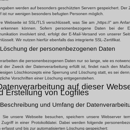
Angaben werden auf besonders geschützten Servern gespeichert. Der Z
f ist nur wenigen besonders befugten Personen möglich.
e Webseite ist SSL/TLS verschlüsselt, was Sie am „https://“ am Anfa
erkennen können. Sofern personenbezogene Daten bei der E-
nikation involviert sind, erfolgt der E-Mail-Versand von unserer Sei
hlüsselt. Wir nutzen hierfür ebenfalls das integrierte SSL-Zertifikat.
 Löschung der personenbezogenen Daten
erarbeiten die personenbezogenen Daten nur so lange, wie es notwendi
d der Zweck der Datenverarbeitung erfüllt ist, findet nach den Maß
iesigen Löschkonzepts eine Sperrung und Löschung statt, es sei denn
zliche Vorschriften einer Löschung entgegenstehen.
Datenverarbeitung auf dieser Webse
d Erstellung von Logfiles
 Beschreibung und Umfang der Datenverarbeit
 Sie unsere Webseite besuchen, speichern unsere Webserver tem
 Zugriff in einer Protokolldatei. Dabei werden folgende personenbe
 erfasst und bis zur automatisierten Löschung gespeichert: