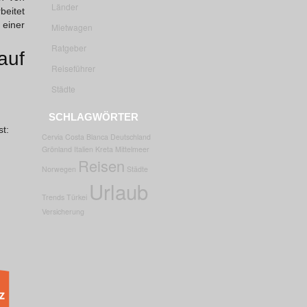
Länder
beitet
 einer
Mietwagen
Ratgeber
auf
Reiseführer
Städte
SCHLAGWÖRTER
t:
Cervia
Costa Blanca
Deutschland
Grönland
Italien
Kreta
Mittelmeer
Reisen
Norwegen
Städte
Urlaub
Trends
Türkei
Versicherung