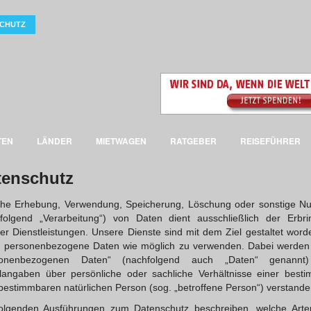
CHUTZ
TEN
LÄNDER
MIETWAGEN
RATGEBER
REISEFÜHRER
tenschutz
che Erhebung, Verwendung, Speicherung, Löschung oder sonstige N
folgend „Verarbeitung“) von Daten dient ausschließlich der Erbr
er Dienstleistungen. Unsere Dienste sind mit dem Ziel gestaltet word
 personenbezogene Daten wie möglich zu verwenden. Dabei werden
sonenbezogenen Daten“ (nachfolgend auch „Daten“ genannt)
langaben über persönliche oder sachliche Verhältnisse einer best
bestimmbaren natürlichen Person (sog. „betroffene Person“) verstande
folgenden Ausführungen zum Datenschutz beschreiben, welche Arte