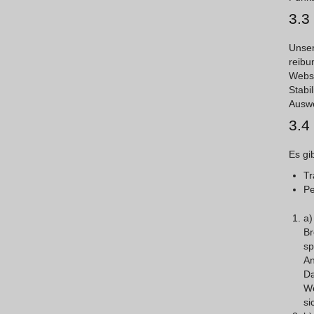
3.3
Unse
reibu
Webs
Stabi
Auswe
3.4
Es gi
Tr
Pe
a
Br
sp
An
Da
We
si