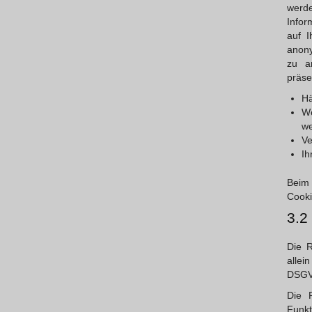
werde
Infor
auf 
anony
zu a
präse
Hä
W
w
Ve
Ih
Beim 
Cooki
3.2
Die R
allei
DSGV
Die R
Funkt