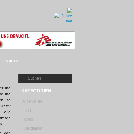
STÄDTE
utzung
KATEGORIEN
ingung
en, so
Allgemeines
 unter
Flüge
 alle
immten
Hotels
n.
Kreuzfahrten
n von