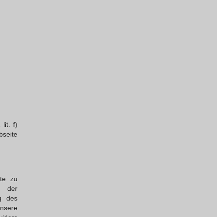
it. f)
seite
te zu
, der
ng des
nsere