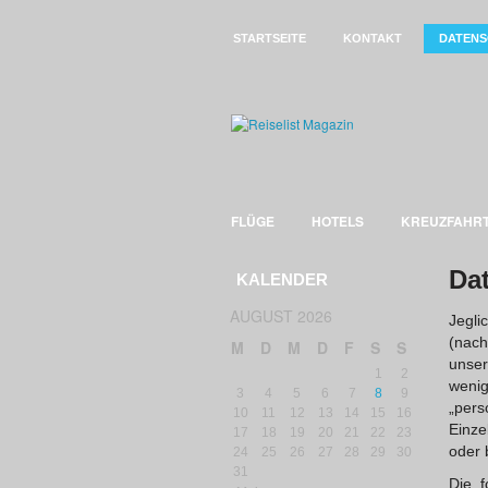
STARTSEITE
KONTAKT
DATENS
FLÜGE
HOTELS
KREUZFAHR
Da
KALENDER
AUGUST 2026
Jegli
(nach
M
D
M
D
F
S
S
unser
1
2
wenig
3
4
5
6
7
8
9
„per
10
11
12
13
14
15
16
Einze
17
18
19
20
21
22
23
oder 
24
25
26
27
28
29
30
31
Die 