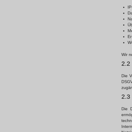
IP
Da
Na
Ü
Me
Er
We
Wir n
2.2
Die V
DSGV
zugän
2.3
Die 
ermö
techn
Inte