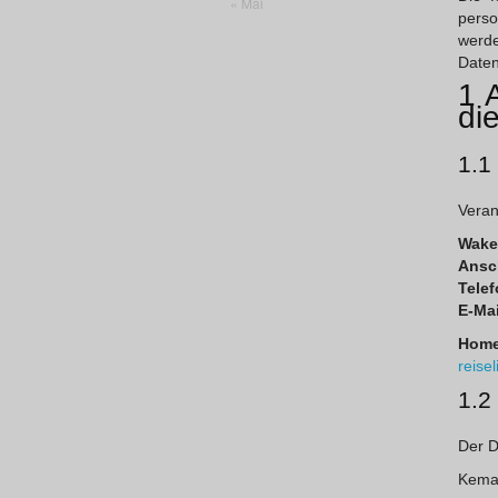
« Mai
perso
werde
Daten
1 
di
1.1
Veran
Wake
Ansch
Telef
E-Mai
Home
reisel
1.2
Der D
Kema