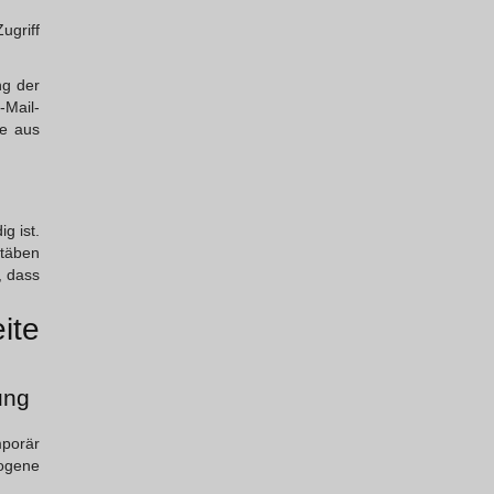
ugriff
ng der
Mail-
te aus
g ist.
stäben
, dass
ite
ung
porär
zogene