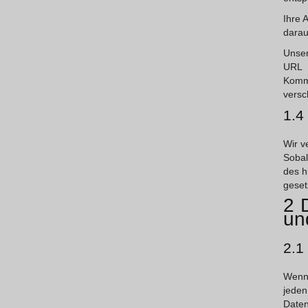
Ihre 
darau
Unser
URL 
Kommu
versc
1.4
Wir v
Sobal
des h
geset
2 
un
2.1
Wenn
jeden
Daten