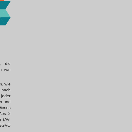
, die
ch von
n, wie
r nach
 jeder
en und
Dieses
Abs. 3
 (AV-
 DSGVO