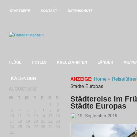
STARTSEITE
KONTAKT
DATENSCHUTZ
FLÜGE
HOTELS
KREUZFAHRTEN
LÄNDER
MIETW
Home
»
Reiseführer
ANZEIGE:
KALENDER
Städte Europas
AUGUST 2026
M
D
M
D
F
S
S
Städtereise im Fr
Städte Europas
1
2
3
4
5
6
7
8
9
19. September 2019
10
11
12
13
14
15
16
17
18
19
20
21
22
23
24
25
26
27
28
29
30
31